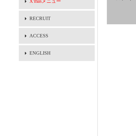
X'masメニュー
RECRUIT
ACCESS
ENGLISH